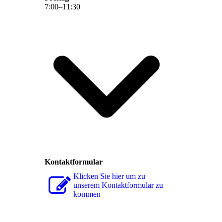
7
:
00
–
11
:
30
Kontaktformular
Klicken Sie hier um zu
unserem Kon­takt­for­mu­lar zu
kommen